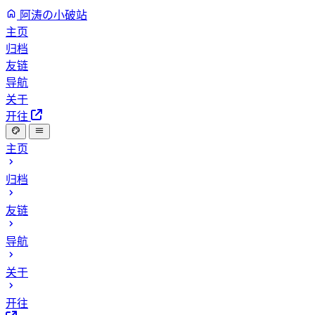
阿涛の小破站
主页
归档
友链
导航
关于
开往
主页
归档
友链
导航
关于
开往