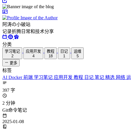
阿涛の小破站
记录折腾日常和技术分享
分类
学习笔记
应用开发
教程
日记
运维
2
4
18
1
5
更多
标签
AI
Docker
前端
学习笔记
应用开发
教程
日记
笔记
精选
网络
397 字
2 分钟
Git命令笔记
2025-01-08