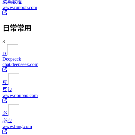
菜鸟教程
www.runoob.com
日常常用
3
D
Deepseek
chat.deepseek.com
豆
豆包
www.doubao.com
必
必应
www.bing.com