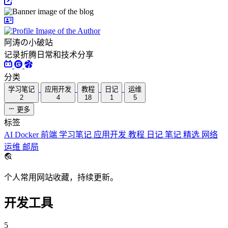
阿涛の小破站
记录折腾日常和技术分享
分类
学习笔记
应用开发
教程
日记
运维
2
4
18
1
5
更多
标签
AI
Docker
前端
学习笔记
应用开发
教程
日记
笔记
精选
网络
运维
邮局
个人常用网站收藏，持续更新。
开发工具
5