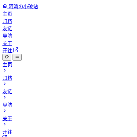
阿涛の小破站
主页
归档
友链
导航
关于
开往
主页
归档
友链
导航
关于
开往