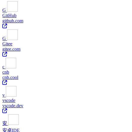
G
GitHub
github.com
G
Gitee
gitee.com
c
cnb
cnb.cool
v
vscode
vscode.dev
安
安卓IDE