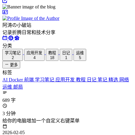
阿涛の小破站
记录折腾日常和技术分享
分类
学习笔记
应用开发
教程
日记
运维
2
4
18
1
5
更多
标签
AI
Docker
前端
学习笔记
应用开发
教程
日记
笔记
精选
网络
运维
邮局
689 字
3 分钟
给你的电脑增加一个自定义右键菜单
2026-02-05