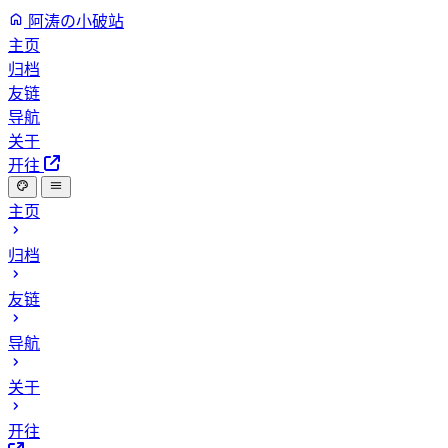
阿涛の小破站
主页
归档
友链
导航
关于
开往
主页
归档
友链
导航
关于
开往