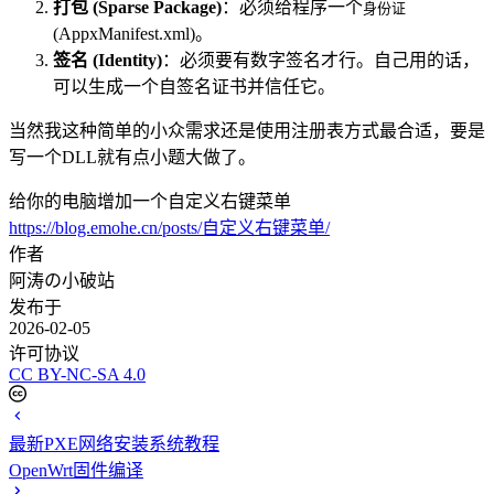
打包 (Sparse Package)
：必须给程序一个
身份证
(AppxManifest.xml)。
签名 (Identity)
：必须要有数字签名才行。自己用的话，
可以生成一个自签名证书并信任它。
当然我这种简单的小众需求还是使用注册表方式最合适，要是
写一个DLL就有点小题大做了。
给你的电脑增加一个自定义右键菜单
https://blog.emohe.cn/posts/自定义右键菜单/
作者
阿涛の小破站
发布于
2026-02-05
许可协议
CC BY-NC-SA 4.0
最新PXE网络安装系统教程
OpenWrt固件编译