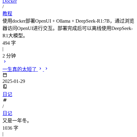
Docker
/
教程
使用docker部署OpenUI + Ollama + DeepSeek-R1:7B，通过浏览
器访问OpenUI进行交互。部署完成后可以离线使用DeepSeek-
R1大模型。
494 字
|
2 分钟
一生真的太短了
2025-01-29
日记
/
日记
又是一年冬。
1036 字
|