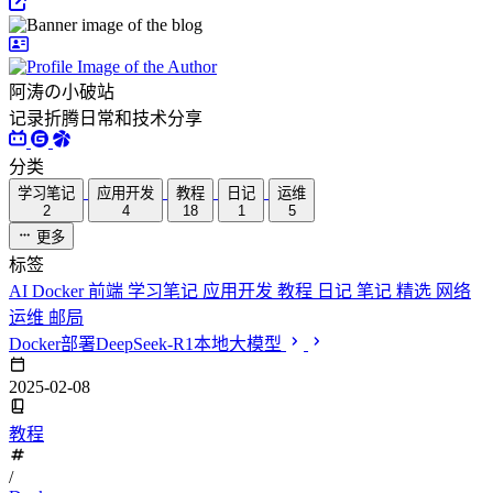
阿涛の小破站
记录折腾日常和技术分享
分类
学习笔记
应用开发
教程
日记
运维
2
4
18
1
5
更多
标签
AI
Docker
前端
学习笔记
应用开发
教程
日记
笔记
精选
网络
运维
邮局
Docker部署DeepSeek-R1本地大模型
2025-02-08
教程
/