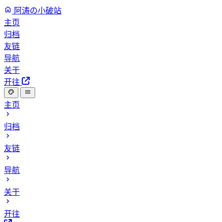
阿涛の小破站
主页
归档
友链
导航
关于
开往
主页
归档
友链
导航
关于
开往